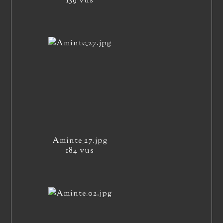
159 vus
Aminte_27.jpg
184 vus